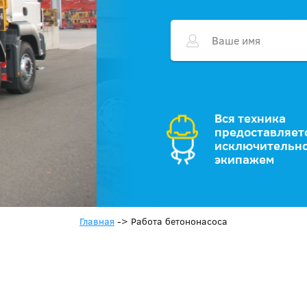
Вся техника
предоставляет
исключительно
экипажем
Главная
->
Работа бетононасоса