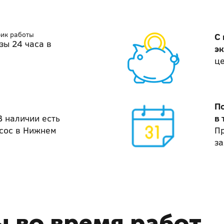
фик работы
С
зы 24 часа в
э
ц
П
В наличии есть
в 
сос в Нижнем
П
за
 во время работ