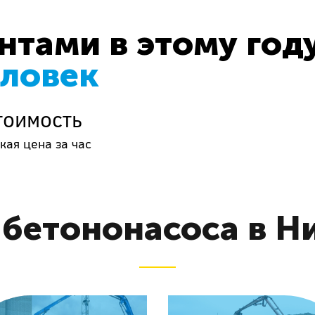
тами в этому год
еловек
тоимость
кая цена за час
 бетононасоса в Н