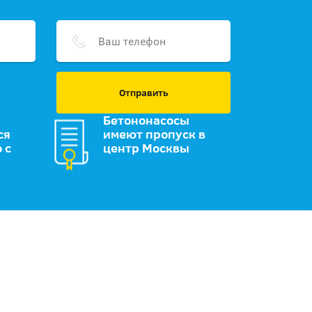
Отправить
Бетононасосы
ся
имеют пропуск в
 с
центр Москвы