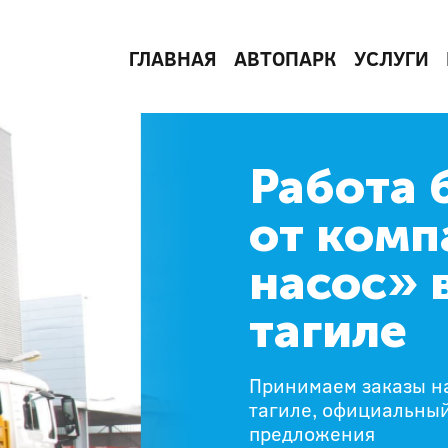
ГЛАВНАЯ
АВТОПАРК
УСЛУГИ
Работа 
от комп
насос» 
тагиле
Принимаем заказы н
тагиле, официальный
предложения