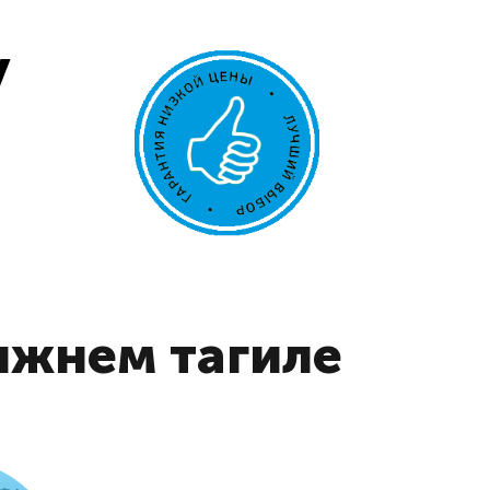
у
ижнем тагиле