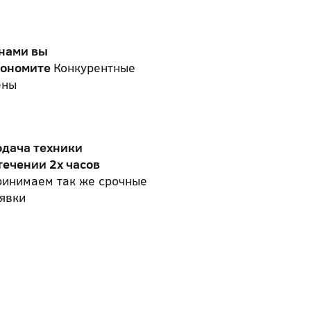
 нами вы
кономите
Конкурентные
ены
одача техники
течении 2х часов
ринимаем так же срочные
явки