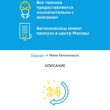
Вся техника
предоставляется
исключительно с
экипажем
Бетононасосы имеют
пропуск в центр Москвы
Главная
->
Мини бетононасос
ОПИСАНИЕ