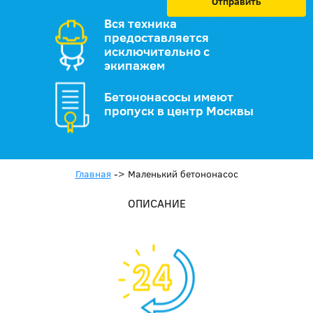
Отправить
Вся техника
предоставляется
исключительно с
экипажем
Бетононасосы имеют
пропуск в центр Москвы
Главная
->
Маленький бетононасос
ОПИСАНИЕ