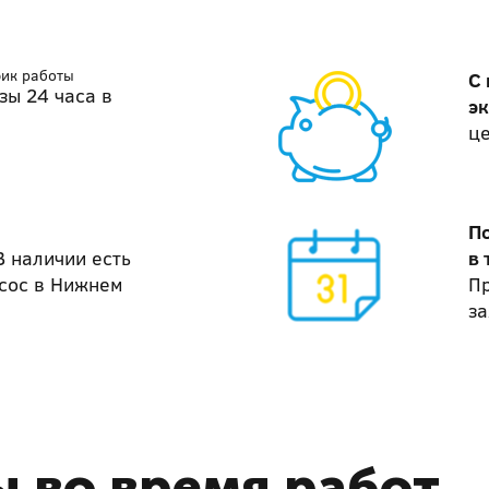
фик работы
С
зы 24 часа в
э
ц
П
В наличии есть
в 
сос в Нижнем
П
за
 во время работ