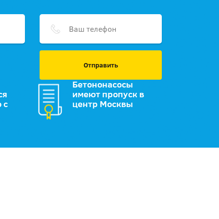
Отправить
Бетононасосы
ся
имеют пропуск в
 с
центр Москвы