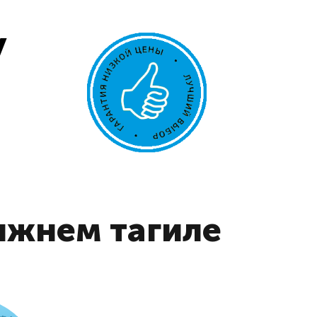
у
ижнем тагиле