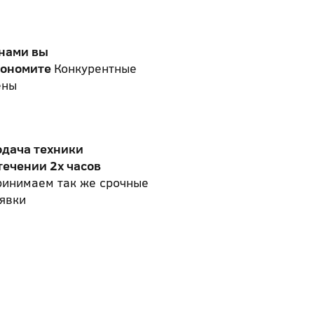
 нами вы
кономите
Конкурентные
ены
одача техники
течении 2х часов
ринимаем так же срочные
явки