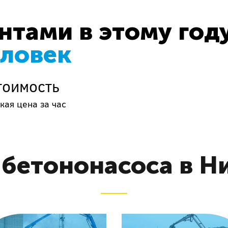
тами в этому год
еловек
тоимость
кая цена за час
 бетононасоса в Н