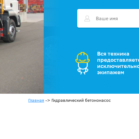
Вся техника
предоставляет
исключительно
экипажем
Главная
->
Гидравлический бетононасос