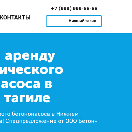
+7 (999) 999-88-88
КОНТАКТЫ
Нижний тагил
 аренду
ического
асоса в
 тагиле
кого бетононасоса в Нижнем
а! Спецпредложение от ООО Бетон-