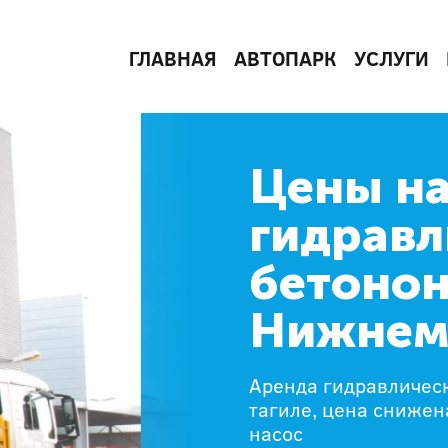
ГЛАВНАЯ
АВТОПАРК
УСЛУГИ
Цены на
гидравл
бетонон
Нижнем
Аренда гидравличес
тагиле, цена снижен
насос