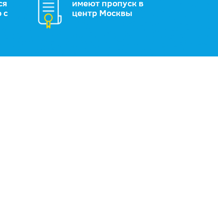
ся
имеют пропуск в
 с
центр Москвы