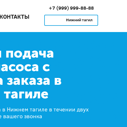
+7 (999) 999-88-88
КОНТАКТЫ
Нижний тагил
 подача
асоса с
 заказа в
 тагиле
 в Нижнем тагиле в течении двух
е вашего звонка