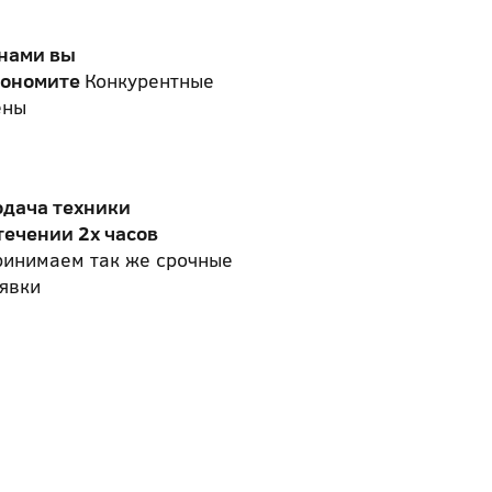
 нами вы
кономите
Конкурентные
ены
одача техники
течении 2х часов
ринимаем так же срочные
явки