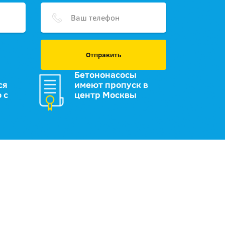
Отправить
Бетононасосы
ся
имеют пропуск в
 с
центр Москвы