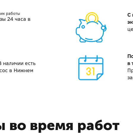
фик работы
С
зы 24 часа в
э
ц
П
В наличии есть
в 
сос в Нижнем
П
за
 во время работ