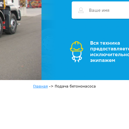
Вся техника
предоставляет
исключительно
экипажем
Главная
->
Подача бетононасоса