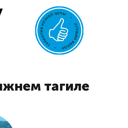
у
ижнем тагиле