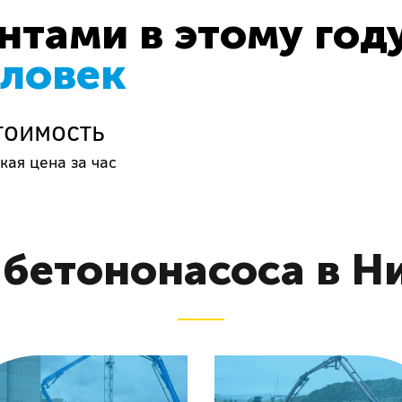
тами в этому год
еловек
тоимость
кая цена за час
 бетононасоса в Н