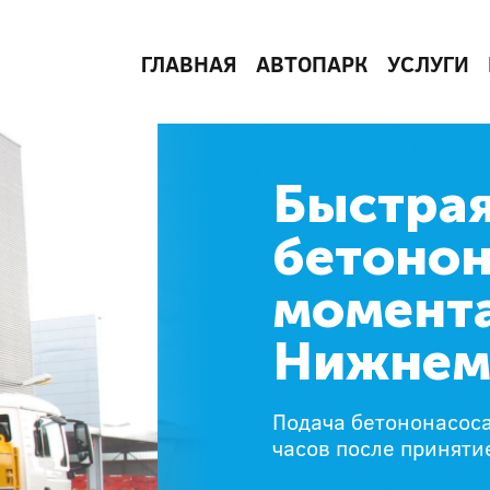
ГЛАВНАЯ
АВТОПАРК
УСЛУГИ
Быстрая
бетонон
момента
Нижнем
Подача бетононасоса
часов после приняти